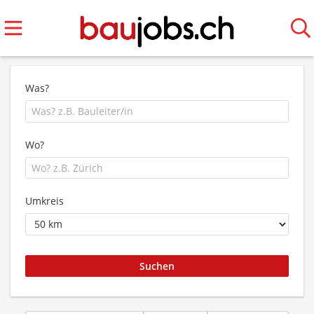
Was?
Wo?
Umkreis