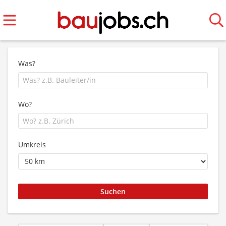
Was?
Wo?
Umkreis