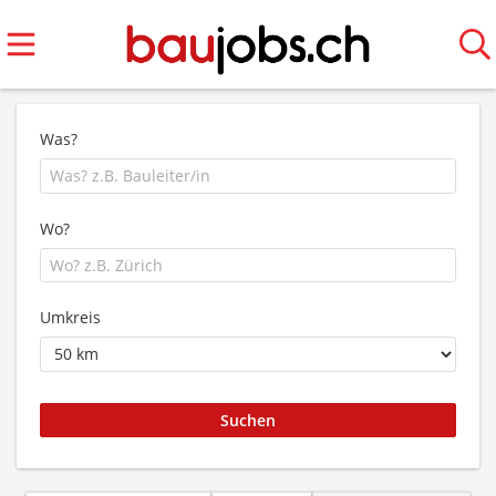
Was?
Wo?
Umkreis