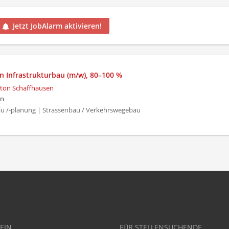
Jetzt JobAlarm aktivieren!
in Infrastrukturbau (m/w), 80–100 %
ton Schaffhausen
en
au /-planung | Strassenbau / Verkehrswegebau
EIN
FÜR STELLENSUCHENDE