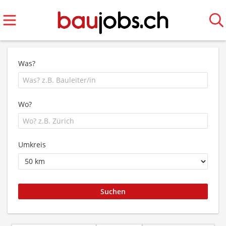
Was?
Wo?
Umkreis