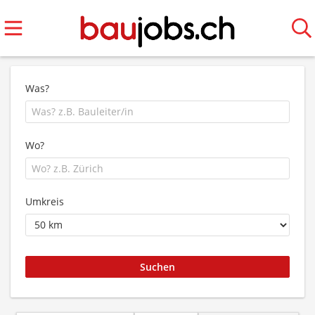
Was?
Wo?
Umkreis