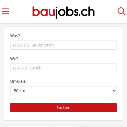
Was?
Wo?
Umkreis