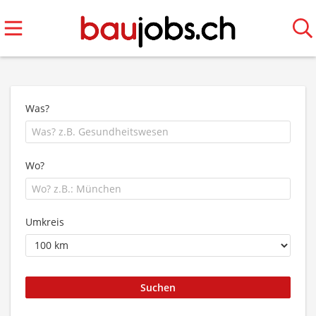
Was?
Wo?
Umkreis