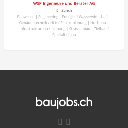
WSP Ingenieure und Berater AG
Zürich
Bauwesen | Engineering | Energie- / Wasserwirtschaft |
Gebäudetechnik / HLK / Elektroplanung | Hochbau |
Infrastrukturbau /-planung | Strassenbau | Tiefbau /
Spezialtiefbau