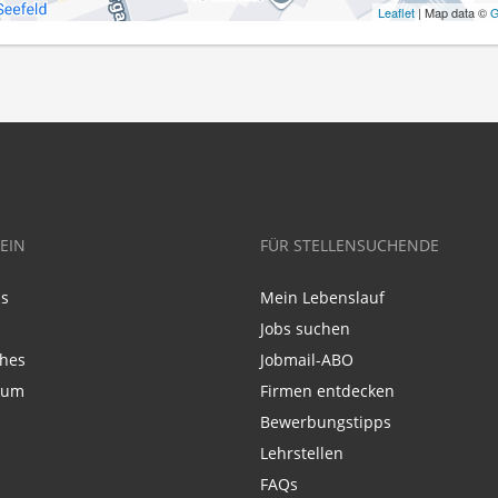
Leaflet
| Map data ©
G
EIN
FÜR STELLENSUCHENDE
ns
Mein Lebenslauf
Jobs suchen
ches
Jobmail-ABO
sum
Firmen entdecken
Bewerbungstipps
Lehrstellen
FAQs