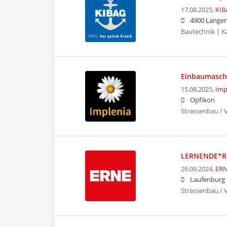
17.08.2025,
KIB
4900 Langen
Bautechnik | K
Einbaumaschi
15.08.2025,
Imp
Opfikon
Strassenbau / 
LERNENDE*R 
26.09.2024,
ERN
Laufenburg
Strassenbau /