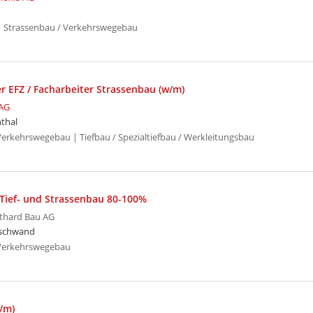
 Strassenbau / Verkehrswegebau
r EFZ / Facharbeiter Strassenbau (w/m)
AG
thal
Verkehrswegebau | Tiefbau / Spezialtiefbau / Werkleitungsbau
 Tief- und Strassenbau 80-100%
thard Bau AG
schwand
 Verkehrswegebau
w/m)