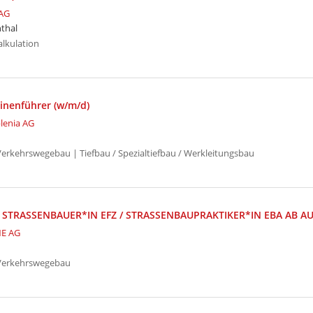
AG
thal
alkulation
nenführer (w/m/d)
lenia AG
Verkehrswegebau | Tiefbau / Spezialtiefbau / Werkleitungsbau
STRASSENBAUER*IN EFZ / STRASSENBAUPRAKTIKER*IN EBA AB A
E AG
 Verkehrswegebau