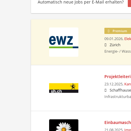
Automatisch neue Jobs per E-Mail erhalten?
Premium
09.01.2026,
Ele
Zürich
Energie- / Was
Projektleiter
23.12.2025,
Kan
Schaffhaus
Infrastrukturb
Einbaumaschi
21.08.2025,
Imp