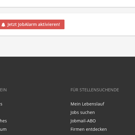
Jetzt JobAlarm aktivieren!
EIN
FÜR STELLENSUCHENDE
ns
Mein Lebenslauf
Jobs suchen
ches
Jobmail-ABO
sum
Firmen entdecken