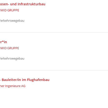
assen- und Infrastrukturbau
HMID GRUPPE
 Verkehrswegebau
r*in
HMID GRUPPE
 Verkehrswegebau
- Bauleiter/in im Flughafenbau
her Ingenieure AG