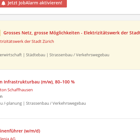
Jetzt JobAlarm aktivieren!
Grosses Netz, grosse Möglichkeiten - Elektrizitätswerk der Stad
ktrizitätswerk der Stadt Zürich
serwirtschaft | Städtebau | Strassenbau / Verkehrswegebau
in Infrastrukturbau (m/w), 80–100 %
ton Schaffhausen
en
au /-planung | Strassenbau / Verkehrswegebau
nenführer (w/m/d)
lenia AG