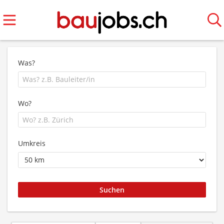
Was?
Wo?
Umkreis