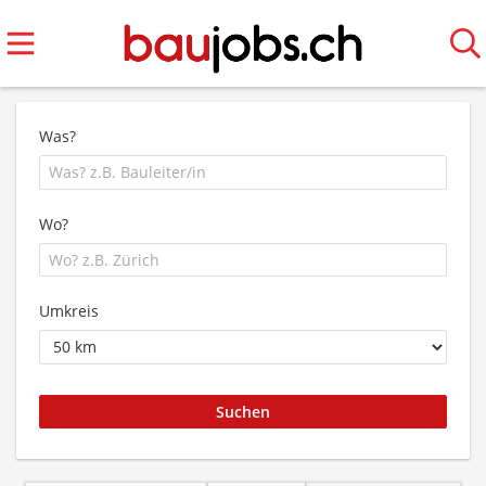
Was?
Wo?
Umkreis