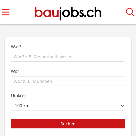
Was?
Wo?
Umkreis