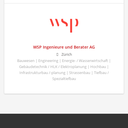
WSP Ingenieure und Berater AG
Zürich
Bauwesen | Engineering | Energie- / Wasserwirtschaft |
Gebäudetechnik / HLK / Elektroplanung | Hochbau |
Infrastrukturbau /-planung | Strassenbau | Tiefbau /
Spezialtiefbau