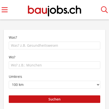
Was?
Wo?
Umkreis