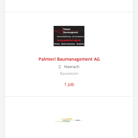
Palmieri Baumanagement AG
Neerach
Bauwesen
1 job