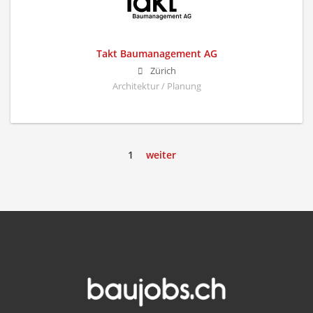
Takt Baumanagement AG
Zürich
Architektur / Planung
1
weiter