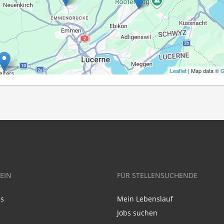
Leaflet
| Map data ©
G
EIN
FÜR STELLENSUCHENDE
ns
Mein Lebenslauf
Jobs suchen