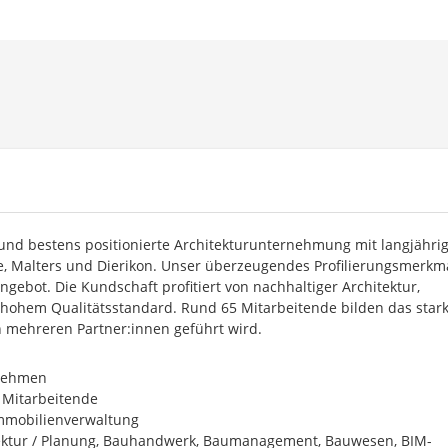
 und bestens positionierte Architekturunternehmung mit langjähri
e, Malters und Dierikon. Unser überzeugendes Profilierungsmerkma
gebot. Die Kundschaft profitiert von nachhaltiger Architektur,
 hohem Qualitätsstandard. Rund 65 Mitarbeitende bilden das star
mehreren Partner:innen geführt wird.
nehmen
0 Mitarbeitende
mmobilienverwaltung
ektur / Planung, Bauhandwerk, Baumanagement, Bauwesen, BIM-