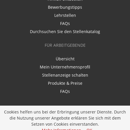
Bewerbungstipps
Lehrstellen
FAQs
Durchsuchen Sie den Stellenkatalog
FÜR ARBEITGEBENDE
Übersicht
Mein Unternehmensprofil
Stellenanzeige schalten
Produkte & Preise
FAQs
Cookies helfen uns bei der Erbringung unserer Dienste. Durch
die Nutzung unserer Angebote erklären Sie sich mit dem
Setzen von Cookies einverstanden.
Entwickelt durch
JOBIQO