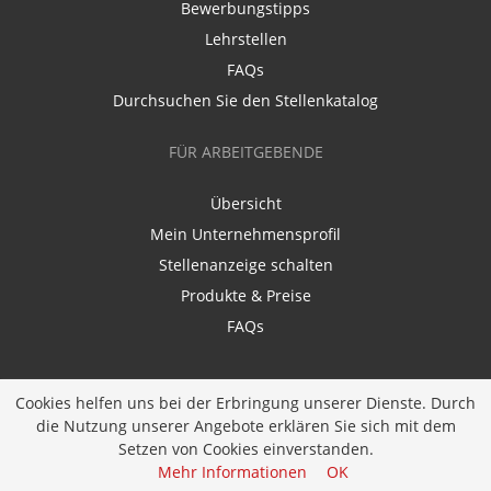
Bewerbungstipps
Lehrstellen
FAQs
Durchsuchen Sie den Stellenkatalog
FÜR ARBEITGEBENDE
Übersicht
Mein Unternehmensprofil
Stellenanzeige schalten
Produkte & Preise
FAQs
Cookies helfen uns bei der Erbringung unserer Dienste. Durch
die Nutzung unserer Angebote erklären Sie sich mit dem
Setzen von Cookies einverstanden.
Entwickelt durch
JOBIQO
Mehr Informationen
OK