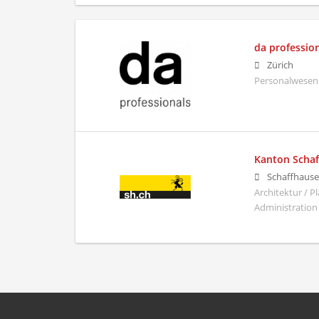
da professio
Zürich
Personalwesen
Kanton Scha
Schaffhaus
Architektur / 
Administration