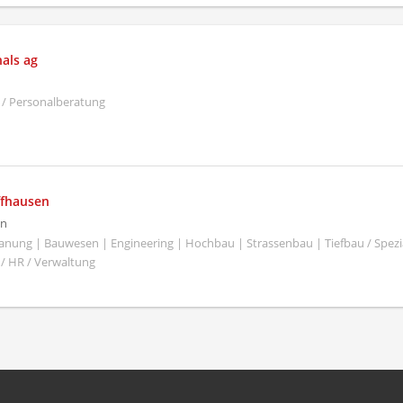
nals ag
 / Personalberatung
ffhausen
en
Planung | Bauwesen | Engineering | Hochbau | Strassenbau | Tiefbau / Spezi
 / HR / Verwaltung