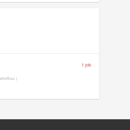
1 job
altiefbau |