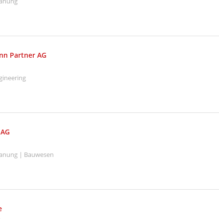
lanung
nn Partner AG
gineering
 AG
Planung | Bauwesen
e