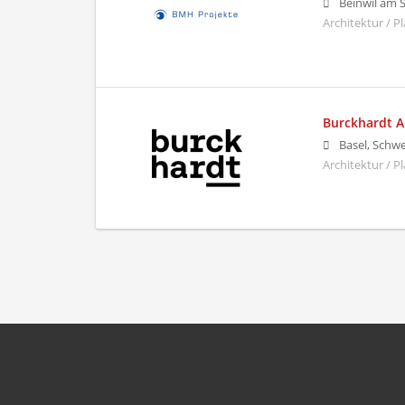
Beinwil am 
Architektur / P
Burckhardt A
Basel, Schwe
Architektur / P