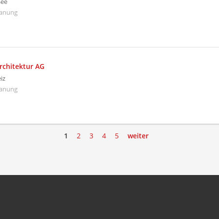
See
lanung
rchitektur AG
iz
lanung
1
2
3
4
5
weiter