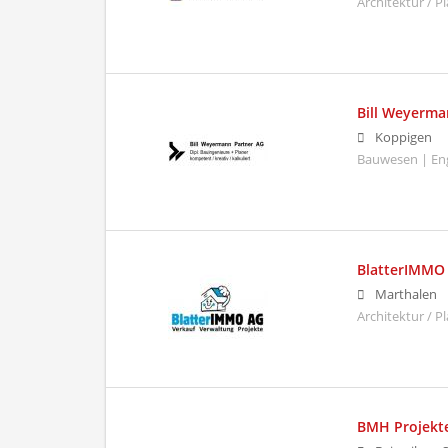
Architektur / P
Bill Weyerma
Koppigen
Bauwesen | En
BlatterIMMO
Marthalen
Architektur / 
BMH Projekt