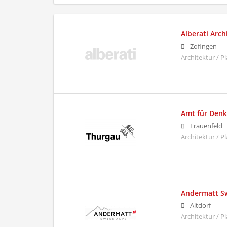
Alberati Arc
Zofingen
Architektur / P
Amt für Denk
Frauenfeld
Architektur / 
Andermatt Sw
Altdorf
Architektur / 