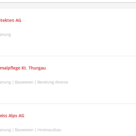
hitekten AG
lanung
malpflege Kt. Thurgau
Planung | Bauwesen | Beratung diverse
iss Alps AG
Planung | Bauwesen | Innenausbau