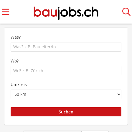
Was?
Wo?
Umkreis