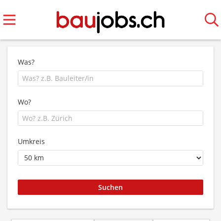
Was?
Wo?
Umkreis