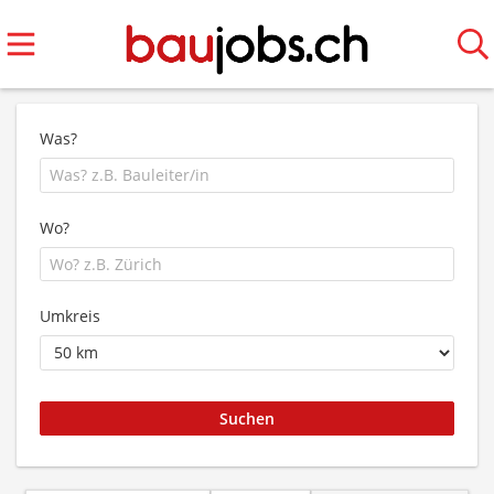
Was?
Wo?
Umkreis