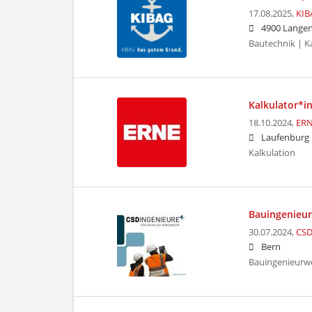
17.08.2025,
KIB
4900 Langen
Bautechnik | K
Kalkulator*i
18.10.2024,
ERN
Laufenburg
Kalkulation
Bauingenieur
30.07.2024,
CSD
Bern
Bauingenieurw