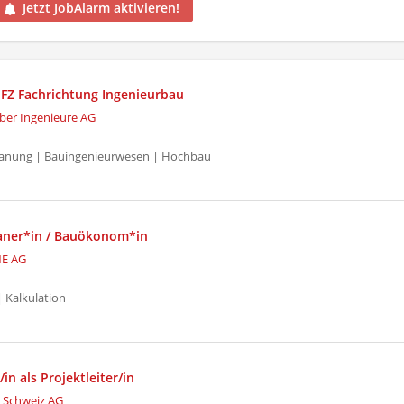
Jetzt JobAlarm aktivieren!
 EFZ Fachrichtung Ingenieurbau
ber Ingenieure AG
Planung | Bauingenieurwesen | Hochbau
aner*in / Bauökonom*in
E AG
 Kalkulation
in als Projektleiter/in
 Schweiz AG