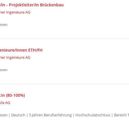
in - Projektleiter/in Brückenbau
her Ingenieure AG
esen
enieure/innen ETH/FH
her Ingenieure AG
esen
:in (80-100%)
ola AG
sen | Deutsch | 5 Jahren Berufserfahrung | Hochschulabschluss | Bereich 