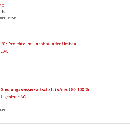
AG
thal
alkulation
n für Projekte im Hochbau oder Umbau
E AG
 Siedlungswasserwirtschaft (w/m/d) 80-100 %
 Ingenieure AG
esen