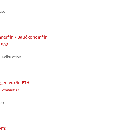
esen
aner*in / Bauökonom*in
E AG
 Kalkulation
ngenieur/in ETH
 Schweiz AG
esen
w/m)