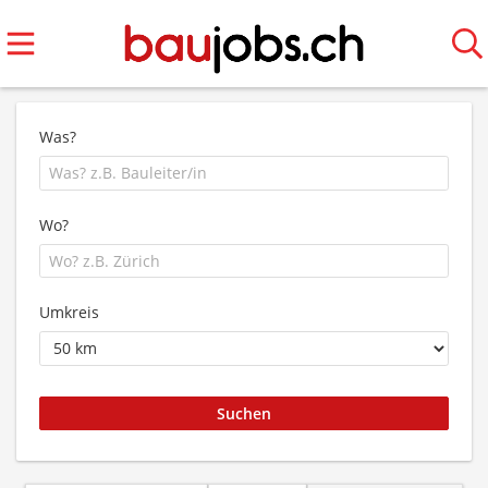
Was?
Wo?
Umkreis