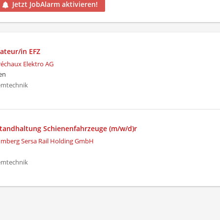
Jetzt JobAlarm aktivieren!
lateur/in EFZ
échaux Elektro AG
en
temtechnik
nstandhaltung Schienenfahrzeuge (m/w/d)r
mberg Sersa Rail Holding GmbH
temtechnik