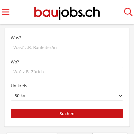
Was?
Wo?
Umkreis