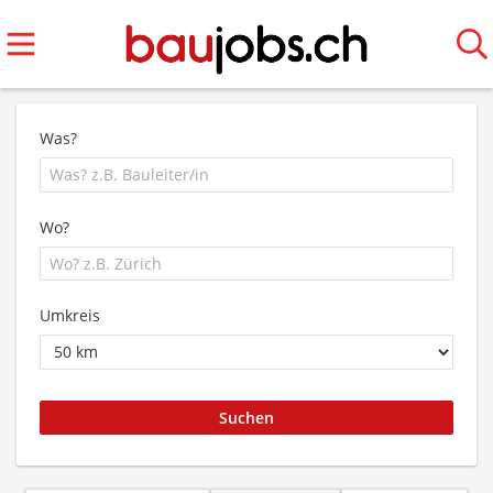
Was?
Wo?
Umkreis