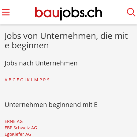
Jobs von Unternehmen, die mit
e beginnen
Jobs nach Unternehmen
A
B
C
E
G
I
K
L
M
P
R
S
Unternehmen beginnend mit E
ERNE AG
EBP Schweiz AG
EgoKiefer AG