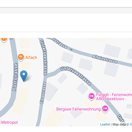
Leaflet
| Map data ©
G