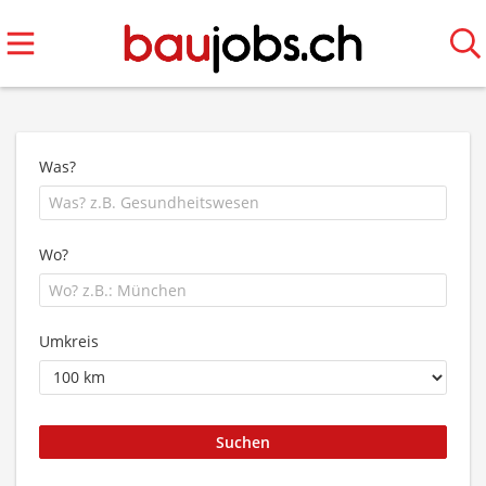
Was?
Wo?
Umkreis