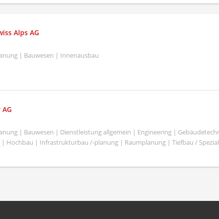
iss Alps AG
Planung | Bauwesen | Innenausbau
r AG
Planung | Bauwesen | Dienstleistung allgemein | Engineering | Gebäudetechn
 | Hochbau | Infrastrukturbau /-planung | Raumplanung | Tiefbau / Spezial