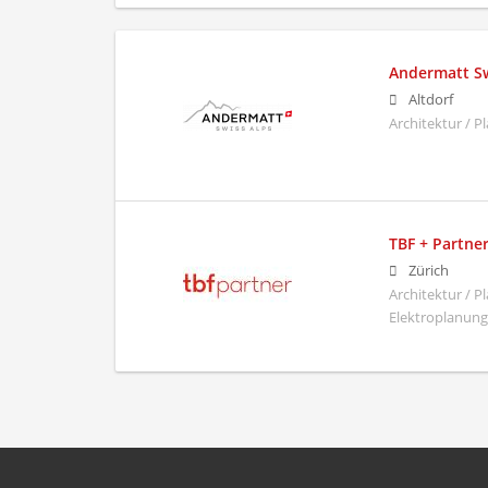
Andermatt Sw
Altdorf
Architektur / 
TBF + Partne
Zürich
Architektur / 
Elektroplanung