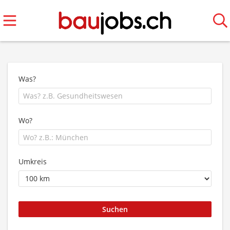
Was?
Wo?
Umkreis