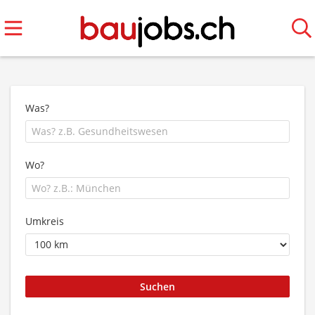
Was?
Wo?
Umkreis