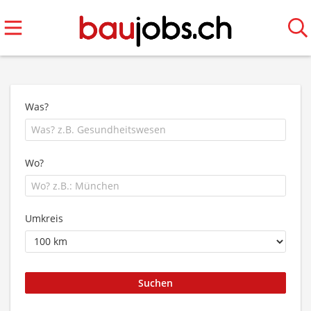
Was?
Wo?
Umkreis