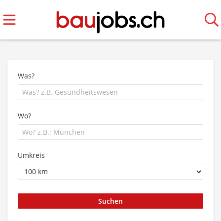
Was?
Wo?
Umkreis