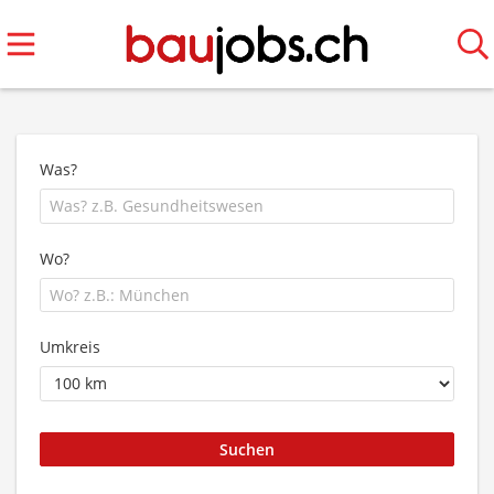
Was?
Wo?
Umkreis