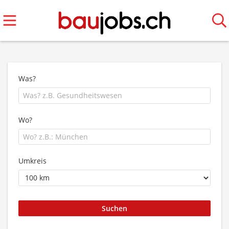
Was?
Wo?
Umkreis