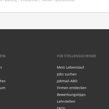
u /-planung | Strassenbau | Tiefbau / Spezialtiefbau
EIN
FÜR STELLENSUCHENDE
ns
Mein Lebenslauf
Jobs suchen
ches
Jobmail-ABO
sum
Firmen entdecken
Bewerbungstipps
Lehrstellen
FAQs