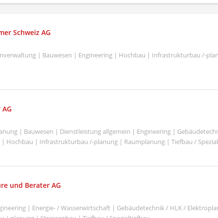
mer Schweiz AG
nverwaltung | Bauwesen | Engineering | Hochbau | Infrastrukturbau /-pla
r AG
Planung | Bauwesen | Dienstleistung allgemein | Engineering | Gebäudetechn
 | Hochbau | Infrastrukturbau /-planung | Raumplanung | Tiefbau / Spezial
re und Berater AG
ineering | Energie- / Wasserwirtschaft | Gebäudetechnik / HLK / Elektrop