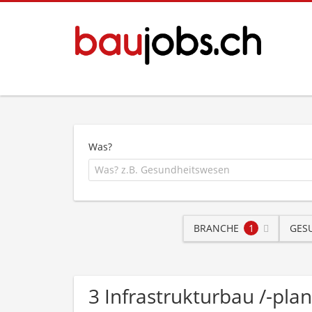
Was?
BRANCHE
1
GES
3 Infrastrukturbau /-pl