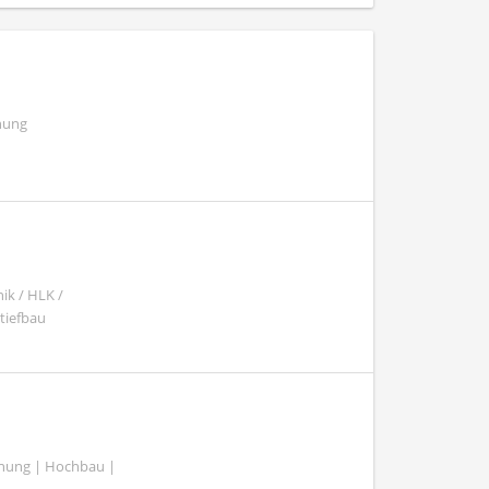
nung
ik / HLK /
tiefbau
lanung | Hochbau |