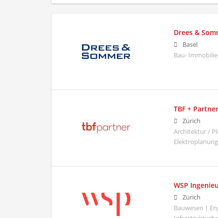
Drees & Som
Basel
Bau- Immobilie
TBF + Partne
Zürich
Architektur / 
Elektroplanung
WSP Ingenieu
Zürich
Bauwesen | Eng