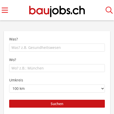
Was?
Wo?
Umkreis