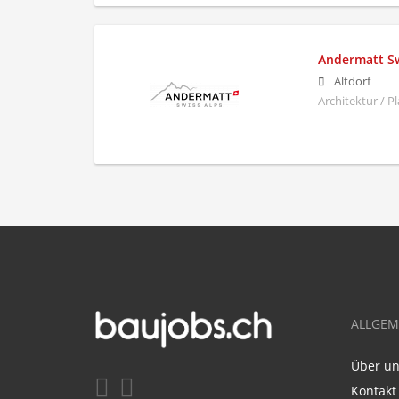
Andermatt Sw
Altdorf
Architektur / 
ALLGEM
Über u
Kontakt