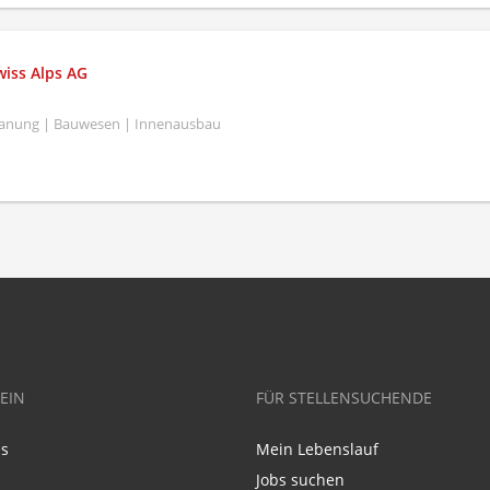
iss Alps AG
Planung | Bauwesen | Innenausbau
EIN
FÜR STELLENSUCHENDE
ns
Mein Lebenslauf
Jobs suchen