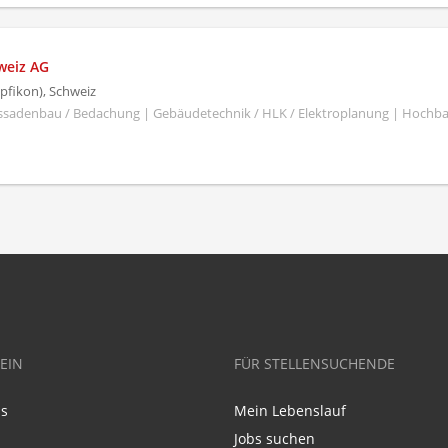
weiz AG
pfikon), Schweiz
ssadenbau / Bedachung | Gebäudetechnik / HLK / Elektroplanung | Hochb
EIN
FÜR STELLENSUCHENDE
ns
Mein Lebenslauf
Jobs suchen