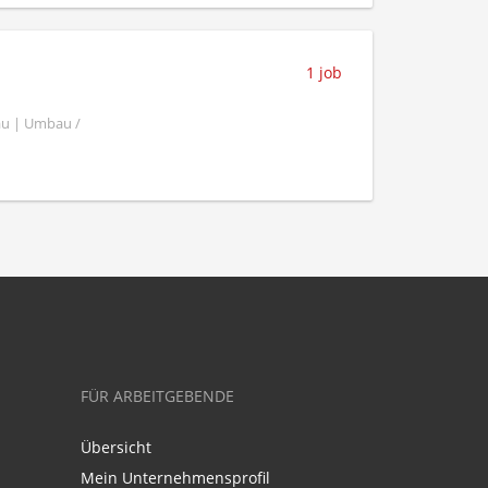
1 job
au | Umbau /
FÜR ARBEITGEBENDE
Übersicht
Mein Unternehmensprofil