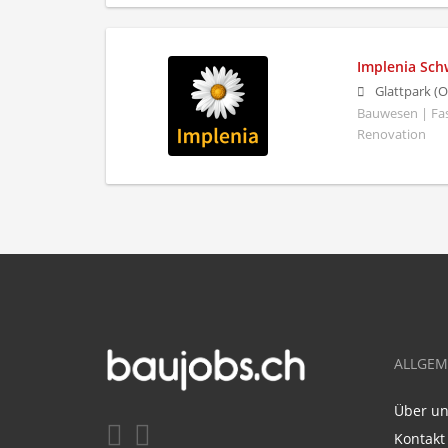
Implenia Sch
Glattpark (O
Bauwesen | Fa
Renovation
ALLGEM
Über u
Kontakt