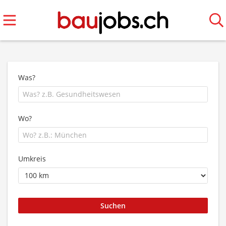
Was?
Wo?
Umkreis