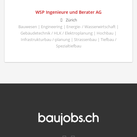
WSP Ingenieure und Berater AG
Zürich
Bauwesen | Engineering | Energie- / Wasserwirtschaft |
Gebäudetechnik / HLK / Elektroplanung | Hochbau |
Infrastrukturbau /-planung | Strassenbau | Tiefbau /
Spezialtiefbau