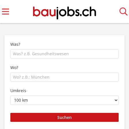
Was?
Wo?
Umkreis