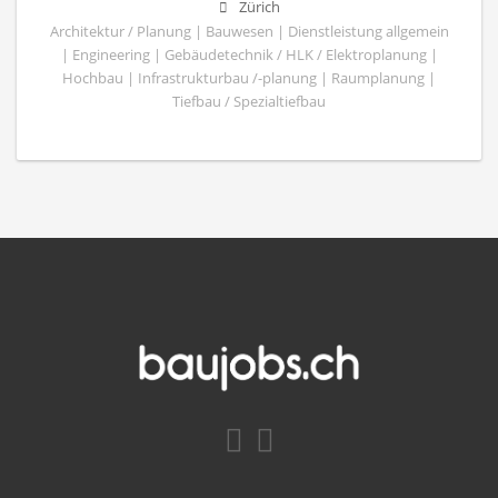
Zürich
Architektur / Planung | Bauwesen | Dienstleistung allgemein
| Engineering | Gebäudetechnik / HLK / Elektroplanung |
Hochbau | Infrastrukturbau /-planung | Raumplanung |
Tiefbau / Spezialtiefbau