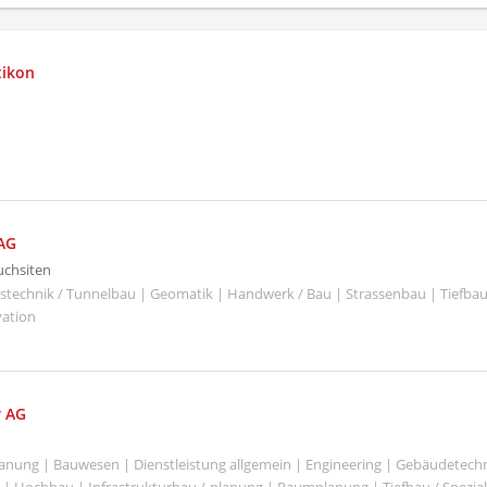
tikon
AG
uchsiten
stechnik / Tunnelbau | Geomatik | Handwerk / Bau | Strassenbau | Tiefbau 
ation
r AG
Planung | Bauwesen | Dienstleistung allgemein | Engineering | Gebäudetechn