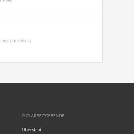
tiefbau
lanung | Hochbau |
FÜR ARBEITGEBENDE
Übersicht