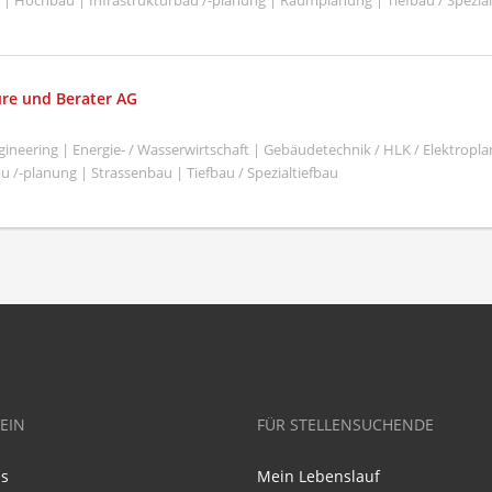
 | Hochbau | Infrastrukturbau /-planung | Raumplanung | Tiefbau / Spezial
re und Berater AG
ineering | Energie- / Wasserwirtschaft | Gebäudetechnik / HLK / Elektrop
u /-planung | Strassenbau | Tiefbau / Spezialtiefbau
EIN
FÜR STELLENSUCHENDE
ns
Mein Lebenslauf