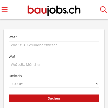
Was?
Wo?
Umkreis