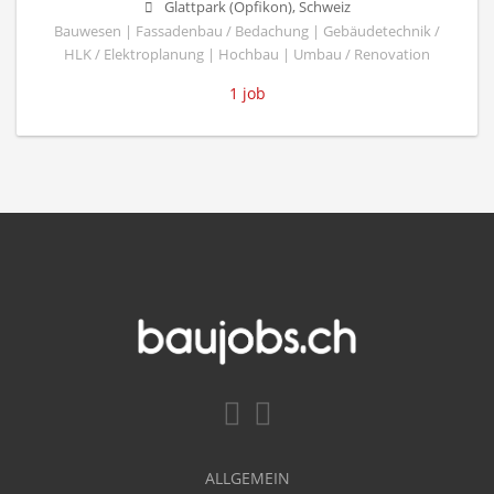
Glattpark (Opfikon), Schweiz
Bauwesen | Fassadenbau / Bedachung | Gebäudetechnik /
HLK / Elektroplanung | Hochbau | Umbau / Renovation
1 job
ALLGEMEIN