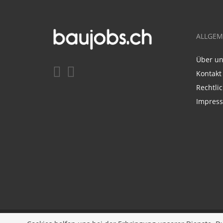
ALLGEM
Über u
Kontakt
Rechtli
Impres
Entwickelt durch
JOBIQO