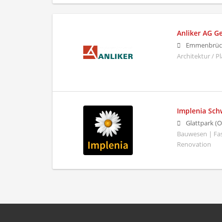
Anliker AG 
Emmenbrüc
Architektur / 
Implenia Sch
Glattpark (O
Bauwesen | Fa
Renovation