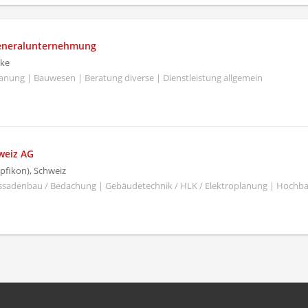
Generalunternehmung
ke
Planung | Bauwesen | Beratung diverse | Dienstleistung allgemein
weiz AG
pfikon), Schweiz
ssadenbau / Bedachung | Gebäudetechnik / HLK / Elektroplanung | Hochb