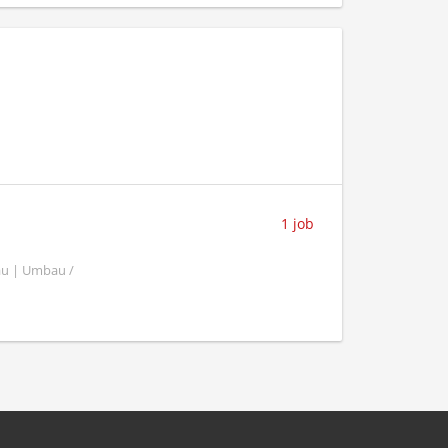
1 job
au | Umbau /