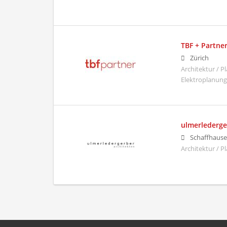
TBF + Partne
Zürich
Architektur / 
Elektroplanung
ulmerlederge
Schaffhaus
Architektur / 