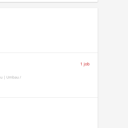
1 job
au | Umbau /