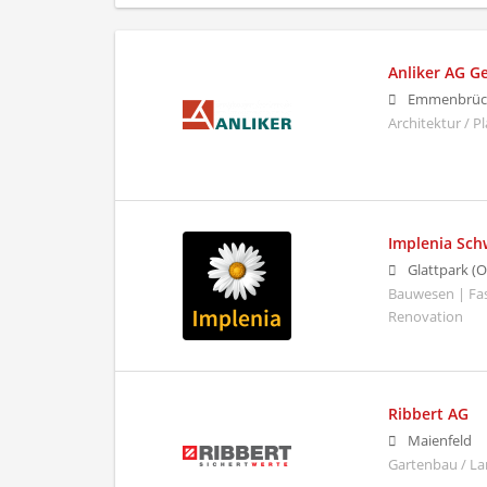
Anliker AG 
Emmenbrüc
Architektur / 
Implenia Sch
Glattpark (O
Bauwesen | Fa
Renovation
Ribbert AG
Maienfeld
Gartenbau / L