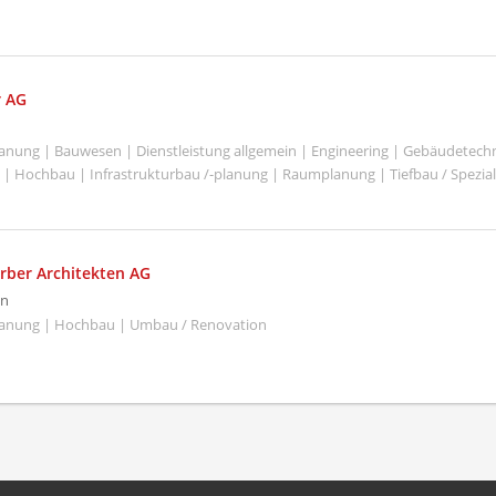
r AG
Planung | Bauwesen | Dienstleistung allgemein | Engineering | Gebäudetechn
 | Hochbau | Infrastrukturbau /-planung | Raumplanung | Tiefbau / Spezial
rber Architekten AG
en
Planung | Hochbau | Umbau / Renovation