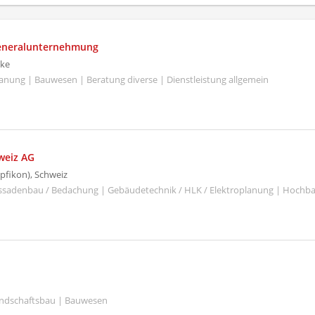
Generalunternehmung
ke
Planung | Bauwesen | Beratung diverse | Dienstleistung allgemein
weiz AG
pfikon), Schweiz
ssadenbau / Bedachung | Gebäudetechnik / HLK / Elektroplanung | Hochb
andschaftsbau | Bauwesen