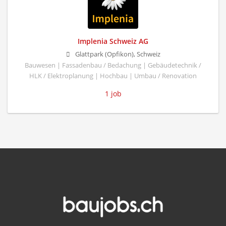
Implenia Schweiz AG
Glattpark (Opfikon), Schweiz
Bauwesen | Fassadenbau / Bedachung | Gebäudetechnik /
HLK / Elektroplanung | Hochbau | Umbau / Renovation
1 job