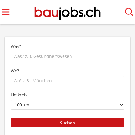
Was?
Wo?
Umkreis