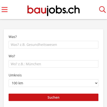
Was?
Wo?
Umkreis