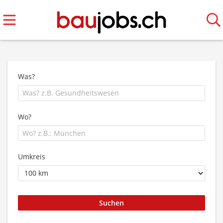
Was?
Wo?
Umkreis